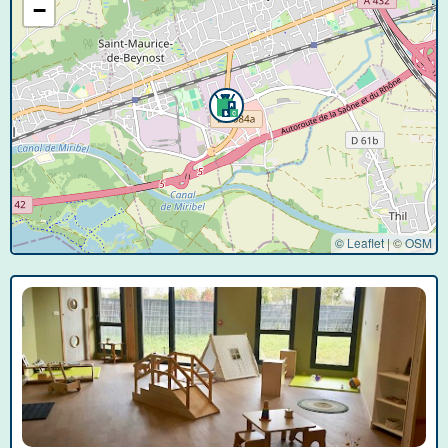
−
© Leaflet
|
©
OSM