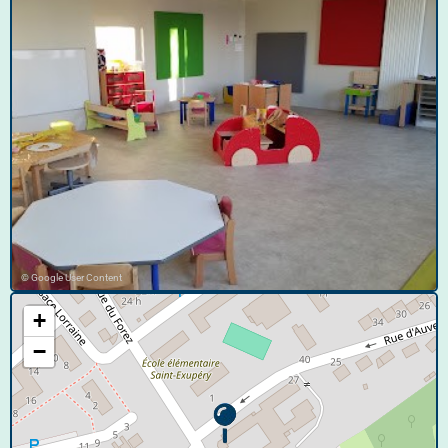
© Google User Content
+
−