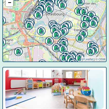
−
© Leaflet
|
©
OSM